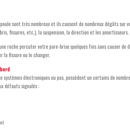
-poule sont très nombreux et ils causent de nombreux dégâts sur vo
s, fissures, etc.), la suspension, la direction et les amortisseurs.
re une roche percuter votre pare-brise quelques fois sans causer d
r la fissure ou le changer.
 bord
s de systèmes électroniques ou pas, possèdent un certains de nombr
ux défauts signalés :
ent